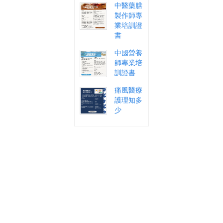
中醫藥膳
製作師專
業培訓證
書
中國營養
師專業培
訓證書
痛風醫療
護理知多
少