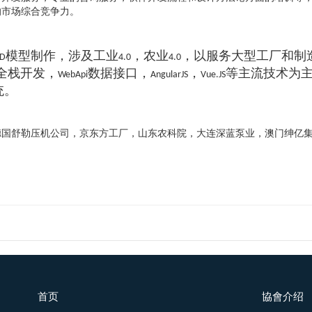
的市场综合竞争力。
模型制作，涉及工业
，农业
，以服务大型工厂和制
3D
4.0
4.0
全栈开发，
数据接口，
，
等主流技术为
WebApi
AngularJS
Vue.JS
统。
德国舒勒压机公司，京东方工厂，山东农科院，大连深蓝泵业，澳门绅亿
首页
協會介绍