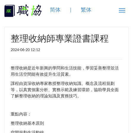
简体
|
繁体
Toggle
naviga
整理收納師專業證書課程
2024-06-20 12:12
整理收納是近年新興的學問和生活技能，學習妥善整理並活
用生活空間能有效提升生活質素。
課程由資深收納專家教授整理收納知識、概念及流程規劃
等，
以真實
個案分析、實務示範及練習環節，協助學員全面
了解整理收納的理論知識及實務技巧。
重點
內容：
整理收納
基本原則
空間規劃生活動線