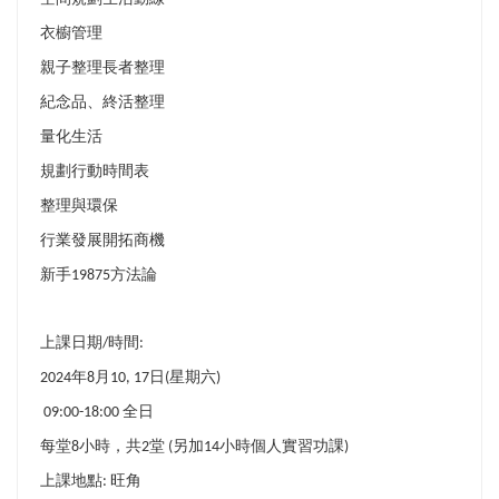
衣櫥管理
親子整理
長者整理
紀念品、終活整理
量化生活
規劃行動時間表
整理與
環保
行業發展開拓
商機
新手
方法論
19875
上課日期
時間
/
:
年
月
日
星期六
2024
8
10, 17
(
)
全日
09:00-18:00
每堂
小時，共
堂
另加
小時個人實習功課
8
2
(
14
)
上課地點
旺角
: