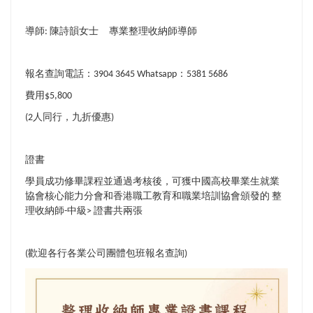
導師
陳詩韻女士
專業整理收納師導師
:
報名查詢電話：
：
3904 3645 Whatsapp
5381 5686
費用
$5,800
人同行，九折優惠
(2
)
證書
學員成功修畢課程並通過考核後，可獲中國高校畢業生就業
協會核心能力分會和香港職工教育和職業培訓協會頒發的
整
中級
證書共兩張
理收納師-
>
歡迎各行各業公司團體包班報名查詢
(
)