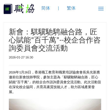
简体
|
繁体
Toggle
naviga
新會：騏驥馳騁融合路，匠
心賦能“百千萬”--校企合作咨
詢委員會交流活動
2026-01-27 16:30
2026年1月26日，香港職工教育和職業培訓協會會長吳光新應
邀前往新會技師學院，參加主題為「騏驥馳騁融合路，匠心
賦能“百千萬”」的校企合作諮詢委員會交流活動。此次活動旨
在深化校企協同，共育高素質技能人才，助力區域產業發
展。