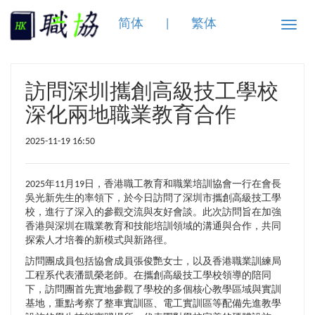
简体
|
繁体
Toggle
naviga
訪問深圳攜創高級技工學校
深化兩地職業教育合作
2025-11-19 16:50
2025年11月19日，香港職工教育和職業培訓協會一行在會長
吳光新先生的率領下，於今日訪問了深圳市攜創高級技工學
校，進行了深入的參觀交流與友好會談。此次訪問旨在加強
香港與深圳在職業教育和技能培訓領域的溝通與合作，共同
探索人才培養的新模式與新路徑。
訪問團成員包括協會成員張俊艷女士，以及香港職業訓練局
工程系代表潘凱榮老師。在攜創高級技工學校領導的陪同
下，訪問團首先實地參觀了學校的多個核心教學區域與實訓
基地，重點考察了整車實訓區、電工實訓區等配備先進教學